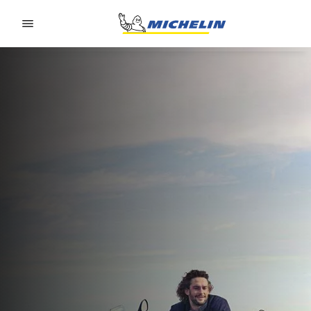
Go to page content
Go to page navigation