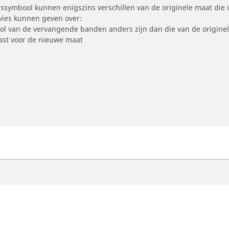
symbool kunnen enigszins verschillen van de originele maat die i
dvies kunnen geven over:
ool van de vervangende banden anders zijn dan die van de origine
st voor de nieuwe maat
otorfiets
Fiets
ind de beste MICHELIN band
Vind de beste MICHELI