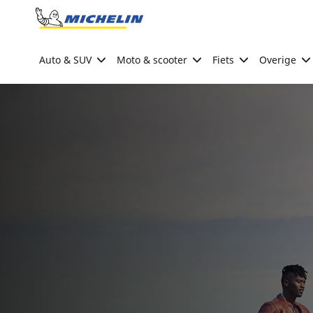
Go to page content
Go to page navigation
Auto & SUV
Moto & scooter
Fiets
Overige