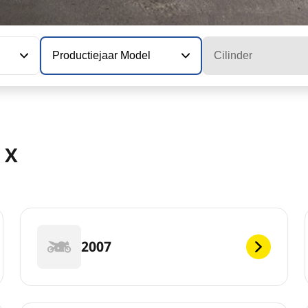
Productiejaar Model
Cilinder
 X
2007