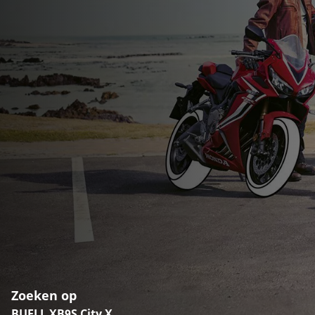
Zoeken op
BUELL XB9S City X