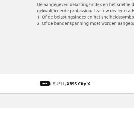
De aangegeven belastingsindex en het snelheids
gekwalificeerde professional zal uw dealer u a
1. Of de belastingsindex en het snelheidssymb
2. Of de bandenspanning moet worden aangepa
/
BUELL
XB9S City X
Auto, SUV en bestelwagen
M
Vind de beste MICHELIN band
V