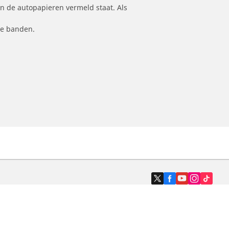
n de autopapieren vermeld staat. Als
le banden.
Dealers
N band
Zoek autodealers