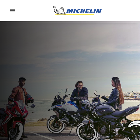
Go to page content
Go to page navigation