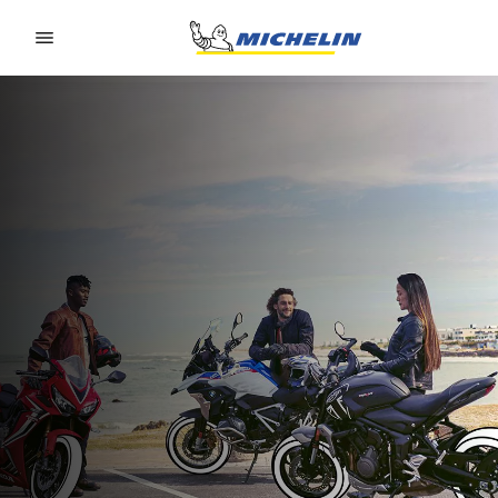
Go to page content
Go to page navigation