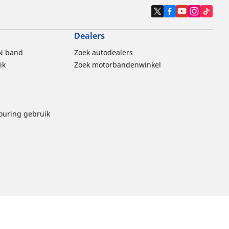
Dealers
N band
Zoek autodealers
ik
Zoek motorbandenwinkel
touring gebruik
thische Code