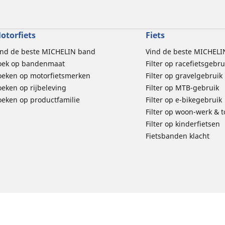
otorfiets
Fiets
ind de beste MICHELIN band
Vind de beste MICHELI
oek op bandenmaat
Filter op racefietsgebru
oeken op motorfietsmerken
Filter op gravelgebruik
oeken op rijbeleving
Filter op MTB-gebruik
oeken op productfamilie
Filter op e-bikegebruik
Filter op woon-werk & 
Filter op kinderfietsen
Fietsbanden klacht
d
Privacybeleid
Wettelijke vermeldingen
Richtlijnen
michelin.com
Toegankelijkheid
E