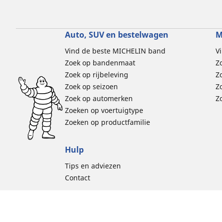
Auto, SUV en bestelwagen
M
Vind de beste MICHELIN band
V
Zoek op bandenmaat
Z
Zoek op rijbeleving
Z
Zoek op seizoen
Z
Zoek op automerken
Z
Zoeken op voertuigtype
Zoeken op productfamilie
Hulp
Tips en adviezen
Contact
Cookiebelei