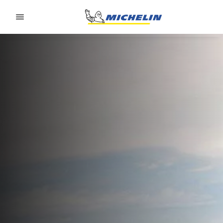
Go to page content
Go to page navigation