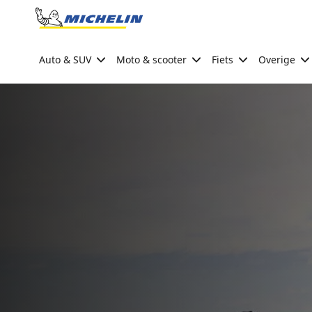
Go to page content
Go to page navigation
Auto & SUV
Moto & scooter
Fiets
Overige