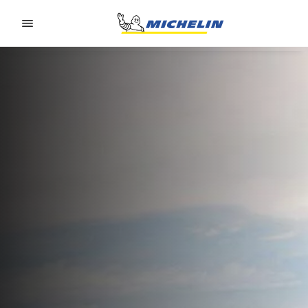
Go to page content
Go to page navigation