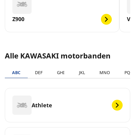
Z900
VE
Alle KAWASAKI motorbanden
ABC
DEF
GHI
JKL
MNO
PQR
Athlete