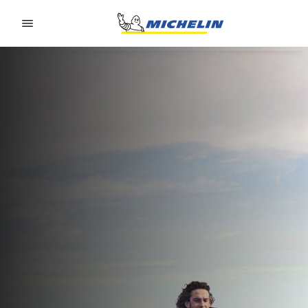
Go to page content
Go to page navigation