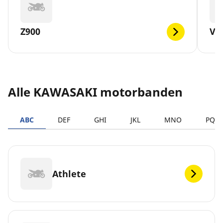
Z900
VE
Alle KAWASAKI motorbanden
ABC
DEF
GHI
JKL
MNO
PQR
Athlete