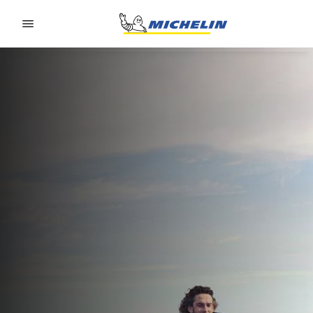
Go to page content
Go to page navigation