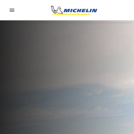
Go to page content
Go to page navigation