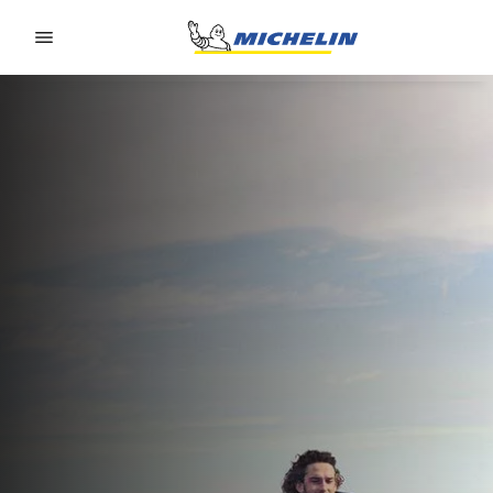
Go to page content
Go to page navigation