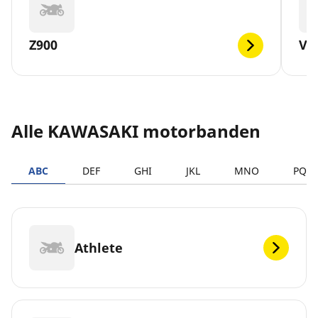
Z900
VE
Alle KAWASAKI motorbanden
ABC
DEF
GHI
JKL
MNO
PQR
Athlete