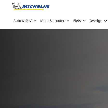
Go to page content
Go to page navigation
Auto & SUV
Moto & scooter
Fiets
Overige