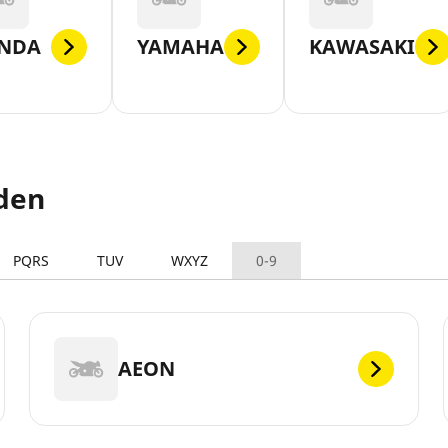
NDA
YAMAHA
KAWASAKI
den
PQRS
TUV
WXYZ
0-9
AEON