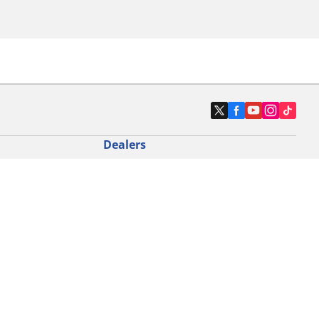
Dealers
N band
Zoek autodealers
ik
Zoek motorbandenwinkel
touring gebruik