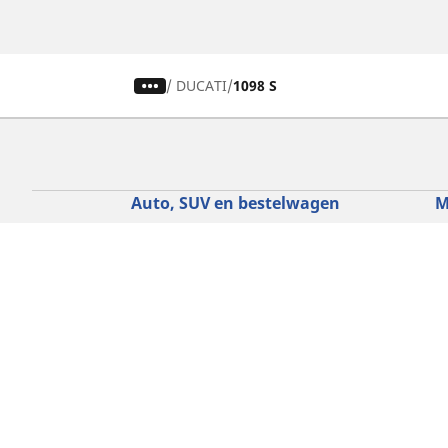
/
DUCATI
1098 S
Auto, SUV en bestelwagen
M
Vind de beste MICHELIN band
V
Zoek op bandenmaat
Z
Zoek op rijbeleving
Z
Zoek op seizoen
Z
Zoek op automerken
Z
Zoeken op voertuigtype
Zoeken op productfamilie
Hulp