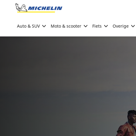
Go to page content
Go to page navigation
Auto & SUV
Moto & scooter
Fiets
Overige