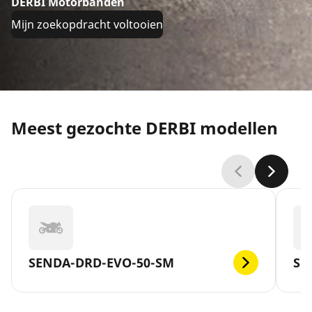
DERBI Motorbanden
Mijn zoekopdracht voltooien
Meest gezochte DERBI modellen
SENDA-DRD-EVO-50-SM
SE