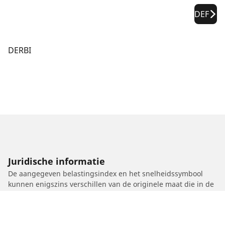
DEF
DERBI
Juridische informatie
De aangegeven belastingsindex en het snelheidssymbool
kunnen enigszins verschillen van de originele maat die in de
autopapieren vermeld staat. Als gekwalificeerde professional
zal uw dealer u advies kunnen geven over:
1. Of de belastingsindex en het snelheidssymbool van de