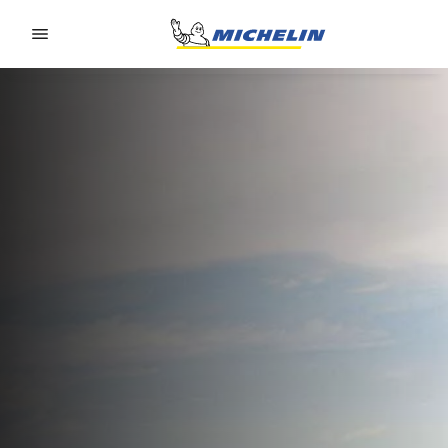
Go to page content
Go to page navigation