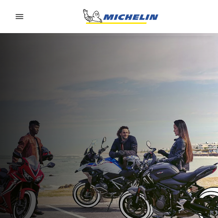
Go to page content
Go to page navigation