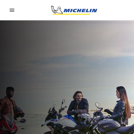
Go to page content
Go to page navigation