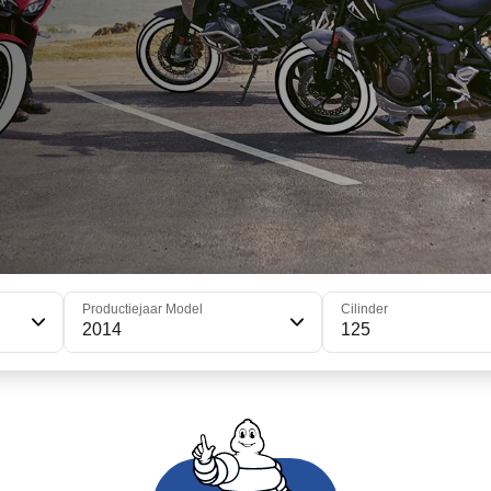
Productiejaar Model
Cilinder
2014
125