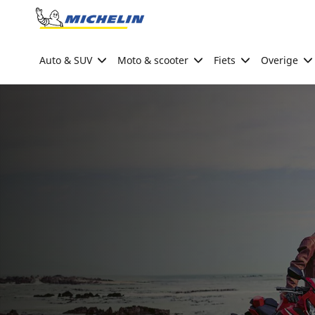
Go to page content
Go to page navigation
Auto & SUV
Moto & scooter
Fiets
Overige