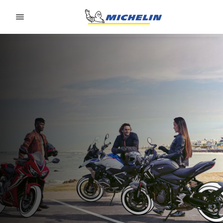
Go to page content
Go to page navigation