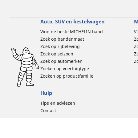
Auto, SUV en bestelwagen
M
Vind de beste MICHELIN band
V
Zoek op bandenmaat
Z
Zoek op rijbeleving
Z
Zoek op seizoen
Z
Zoek op automerken
Z
Zoeken op voertuigtype
Zoeken op productfamilie
Hulp
Tips en adviezen
Contact
Cookiebelei