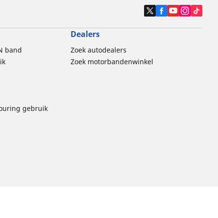
Dealers
N band
Zoek autodealers
ik
Zoek motorbandenwinkel
touring gebruik
thische Code