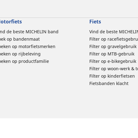
otorfiets
Fiets
ind de beste MICHELIN band
Vind de beste MICHELI
oek op bandenmaat
Filter op racefietsgebru
oeken op motorfietsmerken
Filter op gravelgebruik
oeken op rijbeleving
Filter op MTB-gebruik
oeken op productfamilie
Filter op e-bikegebruik
Filter op woon-werk & 
Filter op kinderfietsen
Fietsbanden klacht
d
Privacybeleid
Wettelijke vermeldingen
Richtlijnen
michelin.com
Toegankelijkheid
E