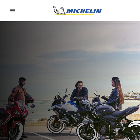
Go to page content
Go to page navigation