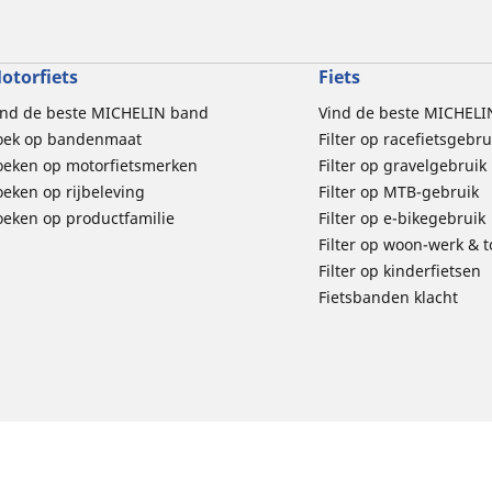
otorfiets
Fiets
ind de beste MICHELIN band
Vind de beste MICHELI
oek op bandenmaat
Filter op racefietsgebru
oeken op motorfietsmerken
Filter op gravelgebruik
oeken op rijbeleving
Filter op MTB-gebruik
oeken op productfamilie
Filter op e-bikegebruik
Filter op woon-werk & 
Filter op kinderfietsen
Fietsbanden klacht
d
Privacybeleid
Wettelijke vermeldingen
Richtlijnen
michelin.com
Toegankelijkheid
E