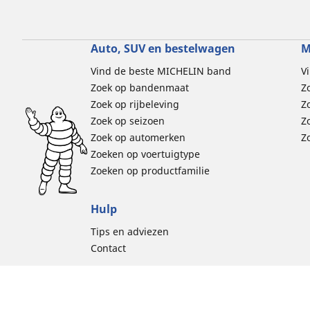
Auto, SUV en bestelwagen
M
Vind de beste MICHELIN band
V
Zoek op bandenmaat
Z
Zoek op rijbeleving
Z
Zoek op seizoen
Z
Zoek op automerken
Z
Zoeken op voertuigtype
Zoeken op productfamilie
Hulp
Tips en adviezen
Contact
Cookiebelei