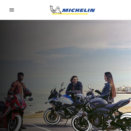
Go to page content
Go to page navigation