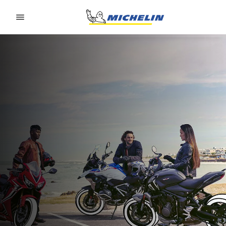
Go to page content
Go to page navigation