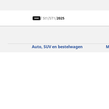
/
St1
ST1
2025
Auto, SUV en bestelwagen
M
Vind de beste MICHELIN band
V
Zoek op bandenmaat
Z
Zoek op rijbeleving
Z
Zoek op seizoen
Z
Zoek op automerken
Z
Zoeken op voertuigtype
Zoeken op productfamilie
Hulp