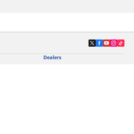
Dealers
N band
Zoek autodealers
ik
Zoek motorbandenwinkel
touring gebruik