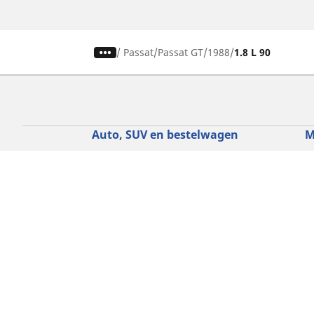
/
Passat
Passat GT
1988
1.8 L 90
Auto, SUV en bestelwagen
M
Vind de beste MICHELIN band
V
Zoek op bandenmaat
Z
Zoek op rijbeleving
Z
Zoek op seizoen
Z
Zoek op automerken
Z
Zoeken op voertuigtype
Zoeken op productfamilie
Hulp