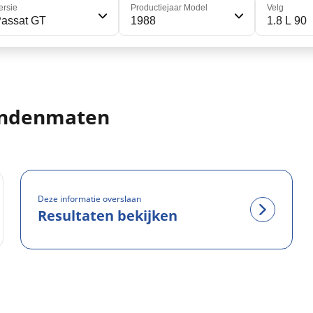
ersie
Productiejaar Model
Velg
assat GT
1988
1.8 L 90
andenmaten
Deze informatie overslaan
Resultaten bekijken