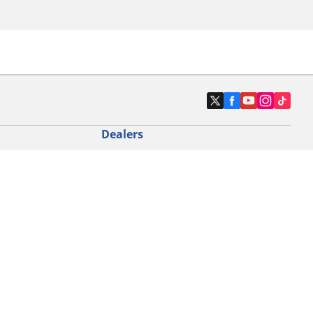
Dealers
N band
Zoek autodealers
ik
Zoek motorbandenwinkel
touring gebruik