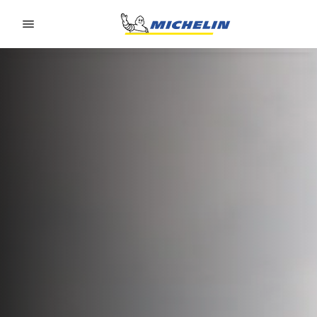
Go to page content
Go to page navigation