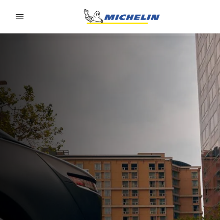
Go to page content
Go to page navigation