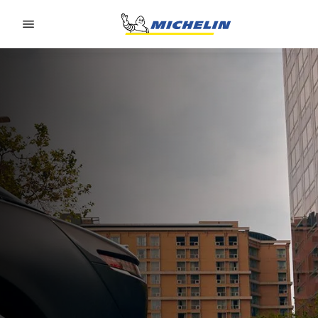
Go to page content
Go to page navigation