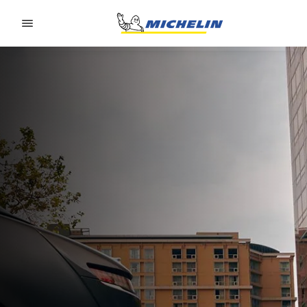
Go to page content
Go to page navigation