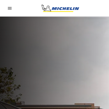
Go to page content
Go to page navigation