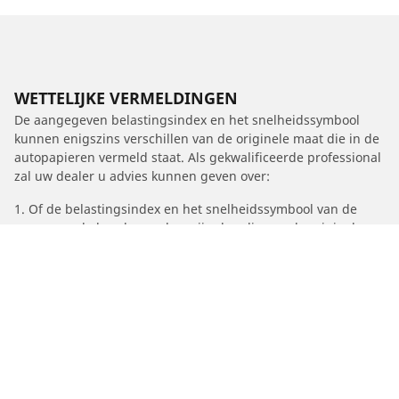
WETTELIJKE VERMELDINGEN
De aangegeven belastingsindex en het snelheidssymbool
kunnen enigszins verschillen van de originele maat die in de
autopapieren vermeld staat. Als gekwalificeerde professional
zal uw dealer u advies kunnen geven over:
1. Of de belastingsindex en het snelheidssymbool van de
vervangende banden anders zijn dan die van de originele
banden.
2. Of de bandenspanning moet worden aangepast voor de
nieuwe maat