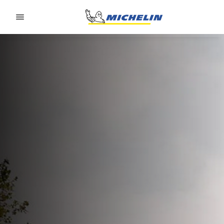
Go to page content
Go to page navigation