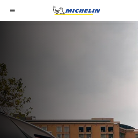
Go to page content
Go to page navigation