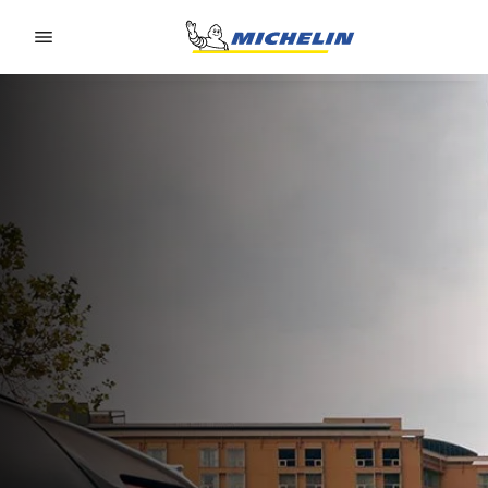
Go to page content
Go to page navigation