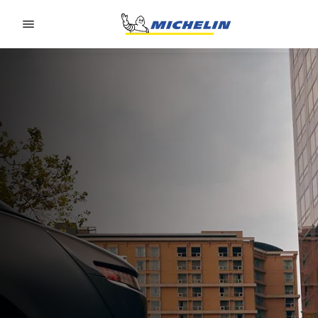
Go to page content
Go to page navigation