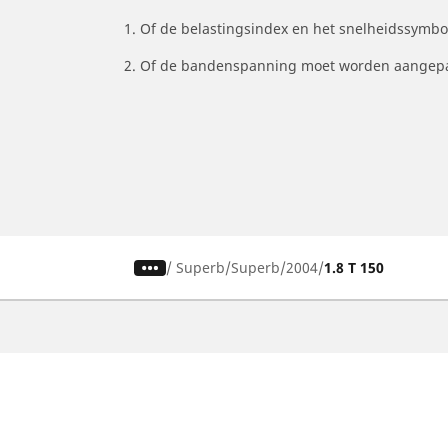
1. Of de belastingsindex en het snelheidssymb
2. Of de bandenspanning moet worden aangepa
/
Superb
Superb
2004
1.8 T 150
Auto, SUV en bestelwagen
M
Vind de beste MICHELIN band
V
Zoek op bandenmaat
Z