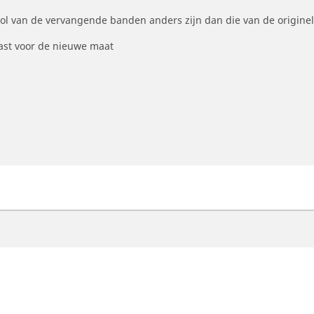
ool van de vervangende banden anders zijn dan die van de origine
st voor de nieuwe maat
otorfiets
Fiets
ind de beste MICHELIN band
Vind de beste MICHELI
oek op bandenmaat
Filter op racefietsgebru