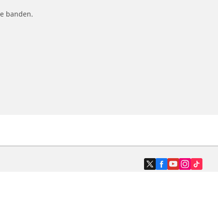
le banden.
Dealers
N band
Zoek autodealers
ik
Zoek motorbandenwinkel