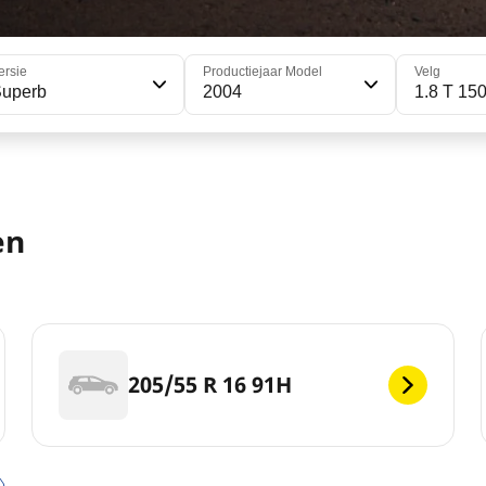
ersie
Productiejaar Model
Velg
Superb
2004
1.8 T 15
en
205/55 R 16 91H