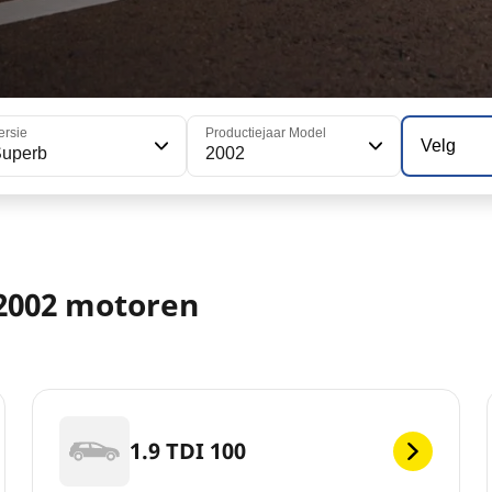
ersie
Productiejaar Model
Velg
Superb
2002
2002 motoren
1.9 TDI 100