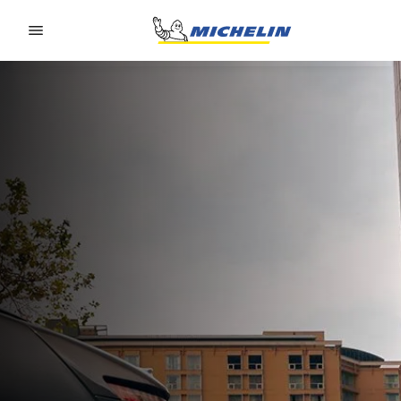
Go to page content
Go to page navigation