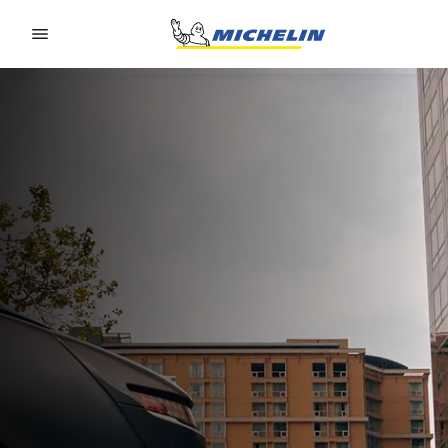
Go to page content
Go to page navigation