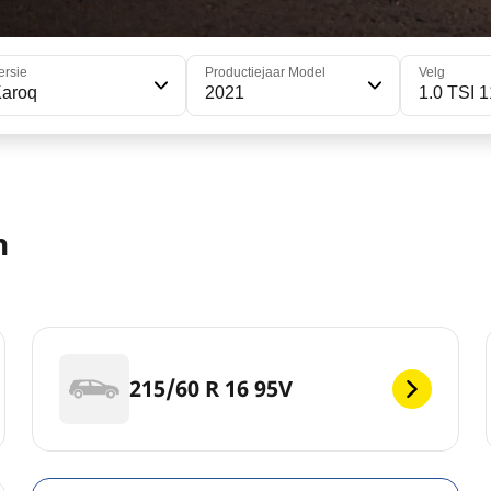
ersie
Productiejaar Model
Velg
Karoq
2021
1.0 TSI 
n
215/60 R 16 95V