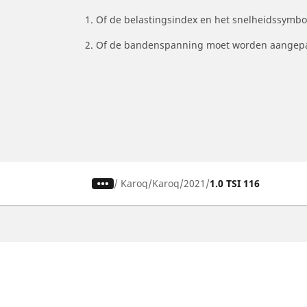
1. Of de belastingsindex en het snelheidssymb
2. Of de bandenspanning moet worden aangepa
/
Karoq
Karoq
2021
1.0 TSI 116
Auto, SUV en bestelwagen
M
Vind de beste MICHELIN band
V
Zoek op bandenmaat
Z