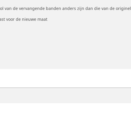
ool van de vervangende banden anders zijn dan die van de origine
st voor de nieuwe maat
otorfiets
Fiets
ind de beste MICHELIN band
Vind de beste MICHELI
oek op bandenmaat
Filter op racefietsgebru