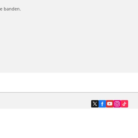
le banden.
Dealers
N band
Zoek autodealers
ik
Zoek motorbandenwinkel