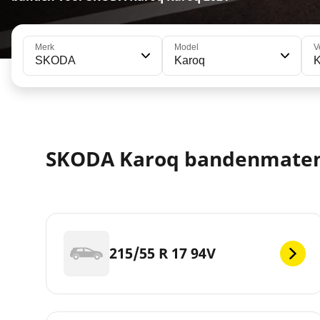
Merk
Model
V
SKODA
Karoq
SKODA Karoq bandenmate
215/55 R 17 94V