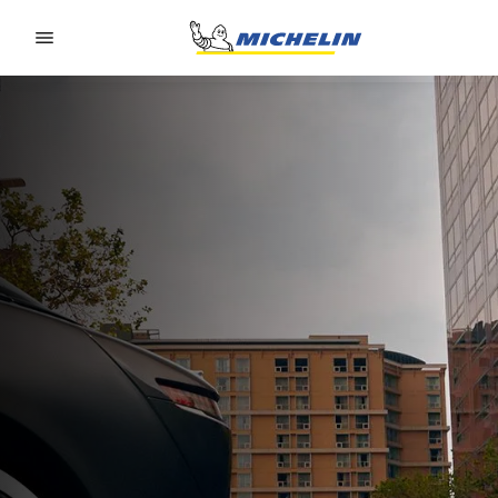
Go to page content
Go to page navigation