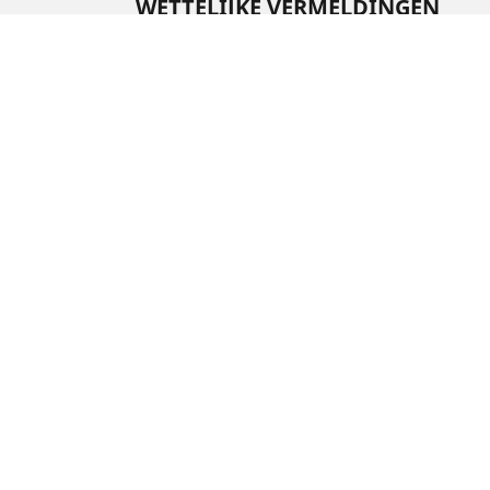
WETTELIJKE VERMELDINGEN
De aangegeven belastingsindex en het snelheids
gekwalificeerde professional zal uw dealer u a
1. Of de belastingsindex en het snelheidssymb
2. Of de bandenspanning moet worden aangepa
/
PORSCHE
911 type 991
Auto, SUV en bestelwagen
M