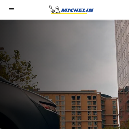
Go to page content
Go to page navigation