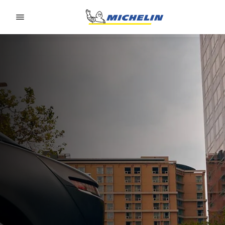
Go to page content
Go to page navigation