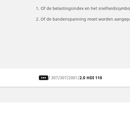
1. Of de belastingsindex en het snelheidssymb
2. Of de bandenspanning moet worden aangepa
/
307
307
2001
2.0 HDI 110
Auto, SUV en bestelwagen
M
Vind de beste MICHELIN band
V
Zoek op bandenmaat
Z