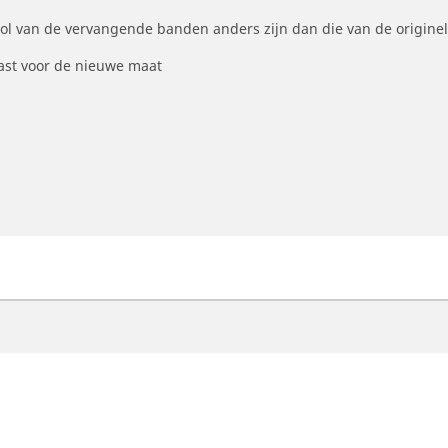
ool van de vervangende banden anders zijn dan die van de origine
st voor de nieuwe maat
otorfiets
Fiets
ind de beste MICHELIN band
Vind de beste MICHELI
oek op bandenmaat
Filter op racefietsgebru