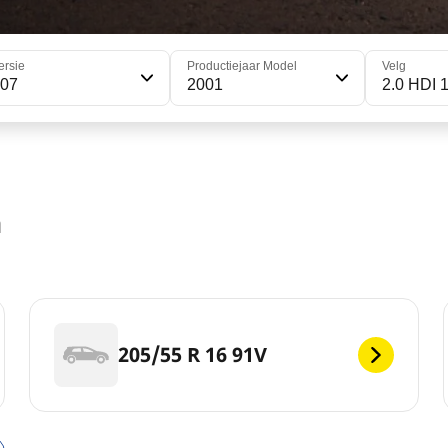
ersie
Productiejaar Model
Velg
307
2001
2.0 HDI 
n
205/55 R 16 91V