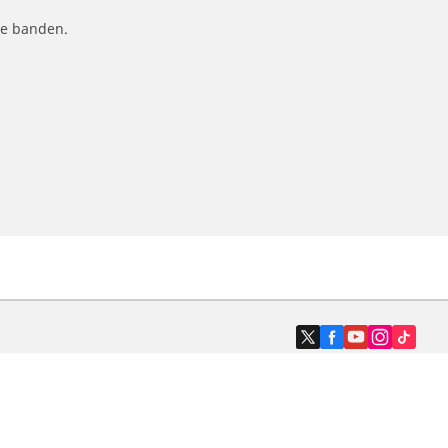
le banden.
Dealers
N band
Zoek autodealers
ik
Zoek motorbandenwinkel