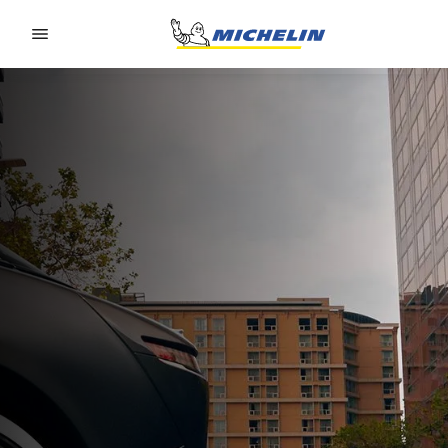
Go to page content
Go to page navigation