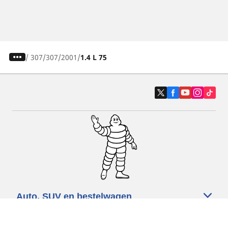
/
307
307
2001
1.4 L 75
Auto, SUV en bestelwagen
Motorfiets