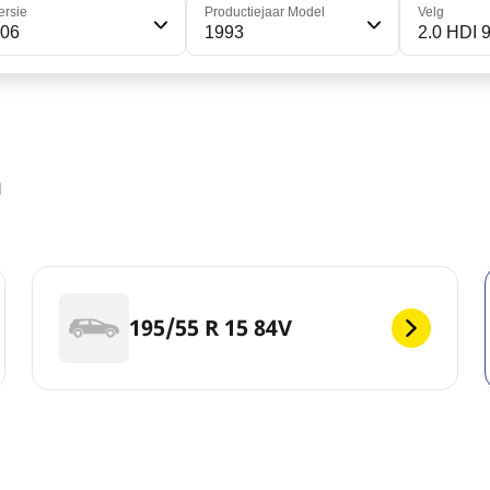
ersie
Productiejaar Model
Velg
306
1993
2.0 HDI 
n
195/55 R 15 84V