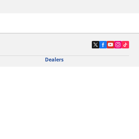
Dealers
N band
Zoek autodealers
ik
Zoek motorbandenwinkel
touring gebruik