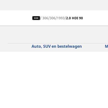
/
306
306
1993
2.0 HDI 90
Auto, SUV en bestelwagen
M
Vind de beste MICHELIN band
V
Zoek op bandenmaat
Z
Zoek op rijbeleving
Z
Zoek op seizoen
Z
Zoek op automerken
Z
Zoeken op voertuigtype
Zoeken op productfamilie
Hulp