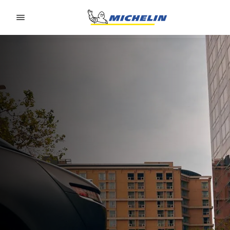
Go to page content
Go to page navigation