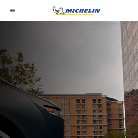
Go to page content
Go to page navigation