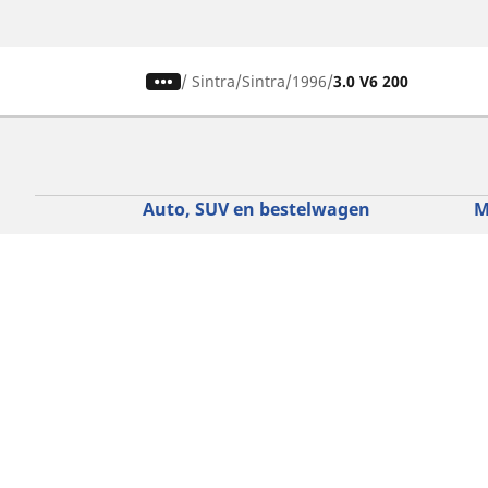
/
Sintra
Sintra
1996
3.0 V6 200
Auto, SUV en bestelwagen
M
Vind de beste MICHELIN band
V
Zoek op bandenmaat
Z
Zoek op rijbeleving
Z
Zoek op seizoen
Z
Zoek op automerken
Z
Zoeken op voertuigtype
Zoeken op productfamilie
Hulp